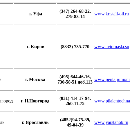
(347) 264-68-22,
г. Уфа
www.kristall-oil.ru
279-83-14
г. Киров
(8332) 735-770
www.avtomasla.su
(495) 644-46-16,
г. Москва
www.penta-junior.
730-58-51 доб.113
(831) 414-17-94,
г. Н.Новгород
www.pilalentochna
260-11-75
(4852)94-75-39,
г. Ярославль
www.yarstanok.ru
49-04-39