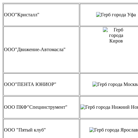
ООО"Кристалл"
ООО"Движение-Автомасла"
ООО"ПЕНТА ЮНИОР"
ООО ПКФ"Специнструмент"
ООО "Пятый клуб"