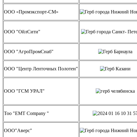
ООО «Промэкспорт-СМ»
ООО "ОйлСити"
ООО "АгроПромСнаб"
ООО "Центр Ленточных Полотен"
ООО "ГСМ УРАЛ"
Тоо "EMT Company "
ООО"Аверс"