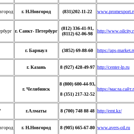
г. Н.Новгород
(831)202-11-22
www.promexport.r
(812) 336-41-91,
г. Санкт- Петербург
http://www.oilcity.
(8112) 62-06-98
г. Барнаул
(3852) 69-88-60
https://aps-market.r
г. Казань
8 (927) 428-49-97
http://center-lp.ru
8 (800) 600-44-93,
г. Челябинск
https://масла.сайт.
8 (351) 217-32-52
г.Алматы
8 (700) 748 88 48
http://emt.kz/
г. Н.Новгород
8 (905) 665-67-80
www.avers-oil.ru